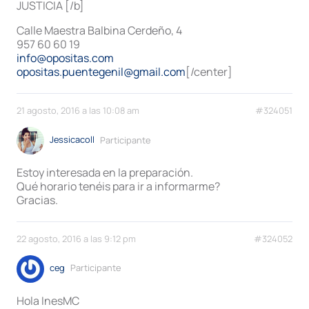
JUSTICIA [/b]
Calle Maestra Balbina Cerdeño, 4
957 60 60 19
info@opositas.com
opositas.puentegenil@gmail.com
[/center]
21 agosto, 2016 a las 10:08 am
#324051
Jessicacoll
Participante
Estoy interesada en la preparación.
Qué horario tenéis para ir a informarme?
Gracias.
22 agosto, 2016 a las 9:12 pm
#324052
ceg
Participante
Hola InesMC