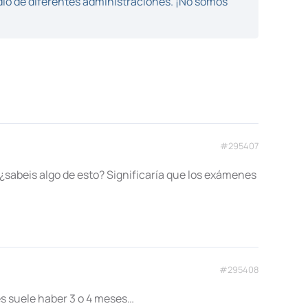
dio de diferentes administraciones. ¡No somos
#295407
 ¿sabeis algo de esto? Significaría que los exámenes
#295408
es suele haber 3 o 4 meses…