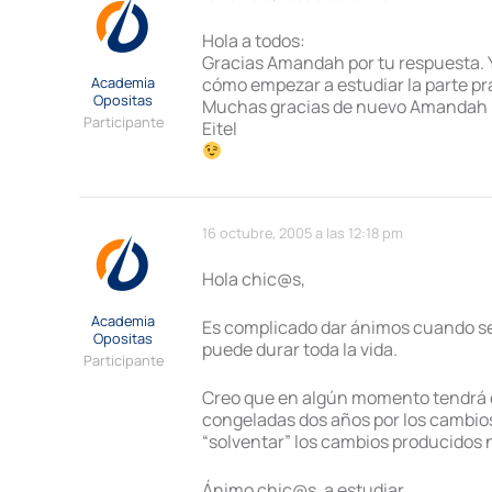
Hola a todos:
Gracias Amandah por tu respuesta. Ya
Academia
cómo empezar a estudiar la parte prá
Opositas
Muchas gracias de nuevo Amandah
Participante
Eitel
16 octubre, 2005 a las 12:18 pm
Hola chic@s,
Academia
Es complicado dar ánimos cuando se 
Opositas
puede durar toda la vida.
Participante
Creo que en algún momento tendrá q
congeladas dos años por los cambios
“solventar” los cambios producidos 
Ánimo chic@s, a estudiar.