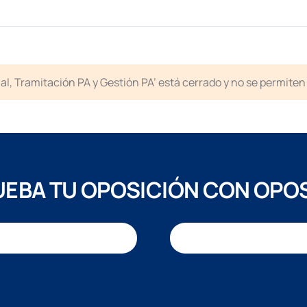
icial, Tramitación PA y Gestión PA’ está cerrado y no se permit
EBA TU OPOSICIÓN CON OPO