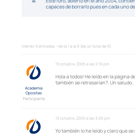
Este foro, abierto en el año 2004, cont
capaces de borrarlo pues en cada uno de 
Viendo 9 entradas - de la 1 a la 9 (de un total de 9)
13 octubre, 2005 a las 2:19 pm
Hola a todos! He leído en la página 
también se retrasarían?. Un saludo.
Academia
Opositas
Participante
13 octubre, 2005 a las 3:00 pm
Yo también lo he leído y claro que 