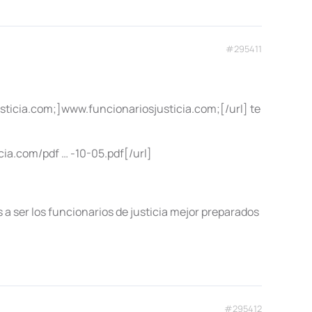
#295411
sjusticia.com;]www.funcionariosjusticia.com;[/url] te
ia.com/pdf … -10-05.pdf[/url]
 a ser los funcionarios de justicia mejor preparados
#295412