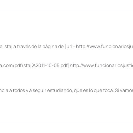
a del staj a través de la página de [url=http://www.funcionario
ia.com/pdf/staj%2011-10-05.pdf]http://www.funcionariosjustic
a a todos y a seguir estudiando, que es lo que toca. Si vamos