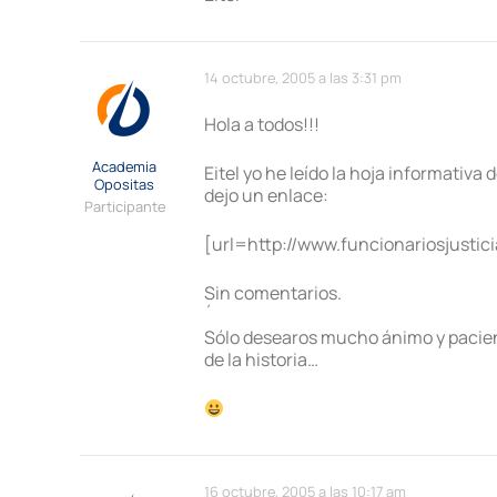
14 octubre, 2005 a las 3:31 pm
Hola a todos!!!
Academia
Eitel yo he leído la hoja informativ
Opositas
dejo un enlace:
Participante
[url=http://www.funcionariosjustic
Sin comentarios.
´
Sólo desearos mucho ánimo y pacienci
de la historia…
16 octubre, 2005 a las 10:17 am