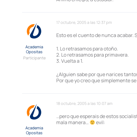
17 octubre, 2005 a las 12:37 pm
Esto es el cuento de nunca acabar. S
Academia
1. Lo retrasamos para otoño.
Opositas
2. Lo retrasamos para primavera.
Participante
3. Vuelta a 1.
¿Alguien sabe por que narices tanto
Por que yo creo que simplemente se 
18 octubre, 2005 a las 10:07 am
…pero que esperais de estos sociali
mala manera…
evil:
Academia
Opositas