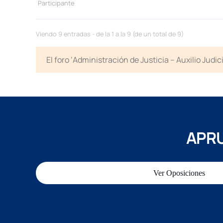
Participante
Viendo 9 entradas - de la 1 a la 9 (de un total de 9)
El foro ‘Administración de Justicia – Auxilio Jud
APRU
Ver Oposiciones