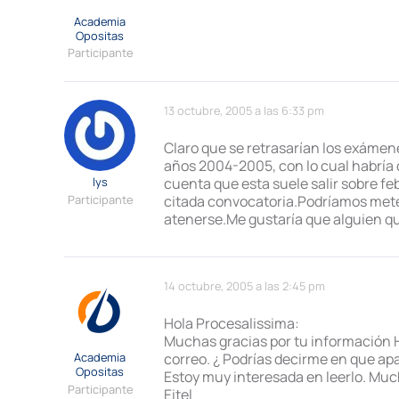
Academia
Opositas
Participante
13 octubre, 2005 a las 6:33 pm
Claro que se retrasarían los exámenes
años 2004-2005, con lo cual habría q
lys
cuenta que esta suele salir sobre fe
Participante
citada convocatoria.Podríamos met
atenerse.Me gustaría que alguien qu
14 octubre, 2005 a las 2:45 pm
Hola Procesalissima:
Muchas gracias por tu información H
Academia
correo. ¿ Podrías decirme en que apar
Opositas
Estoy muy interesada en leerlo. Mu
Participante
Eitel