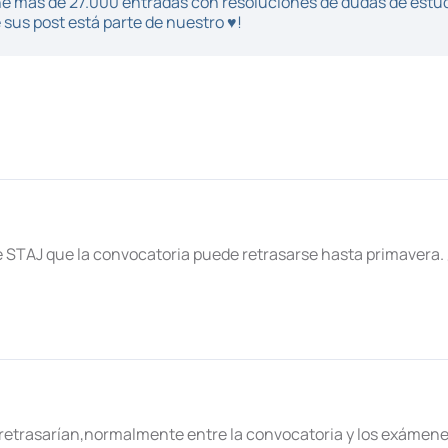
iene más de 27.000 entradas con resoluciones de dudas de estu
sus post está parte de nuestro ♥!
de STAJ que la convocatoria puede retrasarse hasta primavera.
se retrasarían,normalmente entre la convocatoria y los exámen