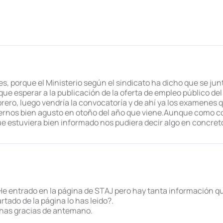
, porque el Ministerio según el sindicato ha dicho que se junta
ue esperar a la publicación de la oferta de empleo público de
brero, luego vendría la convocatoría y de ahí ya los examenes 
ernos bien agusto en otoño del año que viene.Aunque como c
e estuviera bien informado nos pudiera decir algo en concreto
e entrado en la página de STAJ pero hay tanta información qu
tado de la página lo has leido?.
chas gracias de antemano.