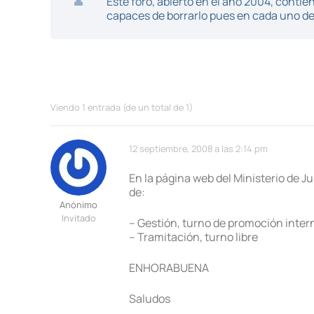
Este foro, abierto en el año 2004, cont
capaces de borrarlo pues en cada uno de 
Viendo 1 entrada (de un total de 1)
12 septiembre, 2008 a las 2:14 pm
En la página web del Ministerio de J
de:
Anónimo
Invitado
– Gestión, turno de promoción inter
– Tramitación, turno libre
ENHORABUENA
Saludos