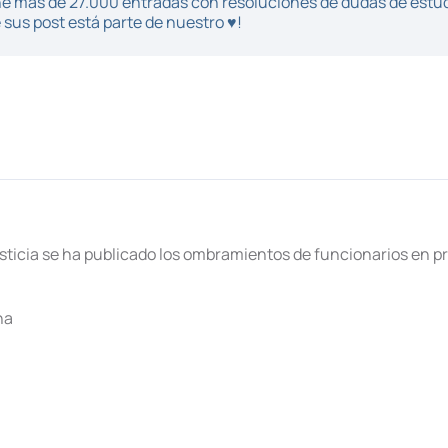
iene más de 27.000 entradas con resoluciones de dudas de estu
sus post está parte de nuestro ♥!
usticia se ha publicado los ombramientos de funcionarios en pr
na