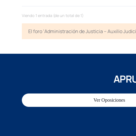
Viendo 1 entrada (de un total de 1)
El foro ‘Administración de Justicia – Auxilio Jud
APRU
Ver Oposiciones