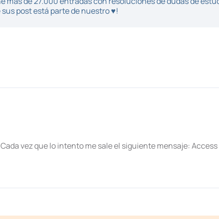
iene más de 27.000 entradas con resoluciones de dudas de estu
sus post está parte de nuestro ♥!
Cada vez que lo intento me sale el siguiente mensaje: Access 