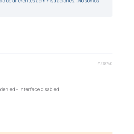
dio de diferentes administraciones. ¡No somos
#318740
denied – interface disabled