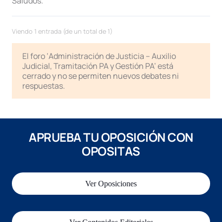
Saludos.
Viendo 1 entrada (de un total de 1)
El foro ‘Administración de Justicia – Auxilio
Judicial, Tramitación PA y Gestión PA’ está
cerrado y no se permiten nuevos debates ni
respuestas.
APRUEBA TU OPOSICIÓN CON
OPOSITAS
Ver Oposiciones