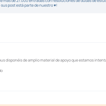
iene más de 27.000 entradas con resoluciones de dudas de estu
sus post está parte de nuestro ♥!
us disponéis de amplio material de apoyo que estamos inten
do