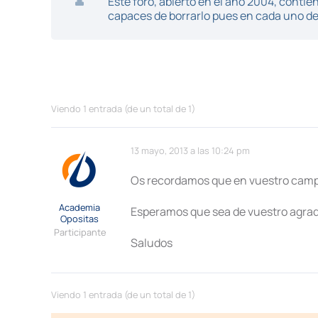
Este foro, abierto en el año 2004, cont
capaces de borrarlo pues en cada uno de 
Viendo 1 entrada (de un total de 1)
13 mayo, 2013 a las 10:24 pm
Os recordamos que en vuestro camp
Academia
Esperamos que sea de vuestro agra
Opositas
Participante
Saludos
Viendo 1 entrada (de un total de 1)