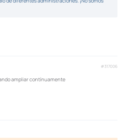
dio de diferentes administraciones. ¡No somos
#317006
tando ampliar contínuamente