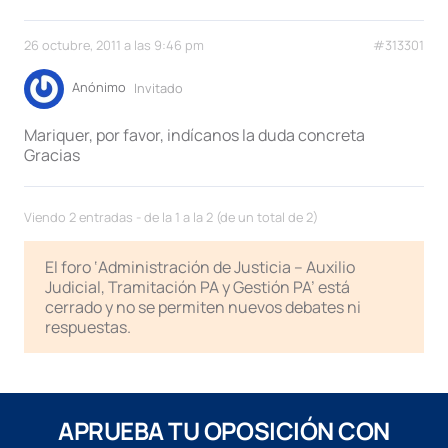
26 octubre, 2011 a las 9:46 pm
#313301
Anónimo
Invitado
Mariquer, por favor, indícanos la duda concreta
Gracias
Viendo 2 entradas - de la 1 a la 2 (de un total de 2)
El foro ‘Administración de Justicia – Auxilio
Judicial, Tramitación PA y Gestión PA’ está
cerrado y no se permiten nuevos debates ni
respuestas.
APRUEBA TU OPOSICIÓN CON