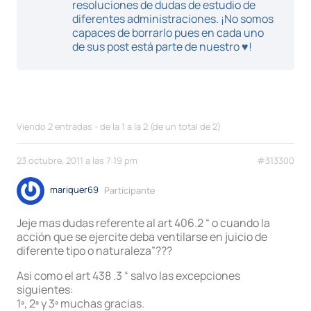
resoluciones de dudas de estudio de
diferentes administraciones. ¡No somos
capaces de borrarlo pues en cada uno
de sus post está parte de nuestro ♥!
Viendo 2 entradas - de la 1 a la 2 (de un total de 2)
23 octubre, 2011 a las 7:19 pm
#313300
mariquer69
Participante
Jeje mas dudas referente al art 406.2 “ o cuando la
acción que se ejercite deba ventilarse en juicio de
diferente tipo o naturaleza”???
Asi como el art 438 .3 “ salvo las excepciones
siguientes:
1ª, 2ª y 3ª muchas gracias.