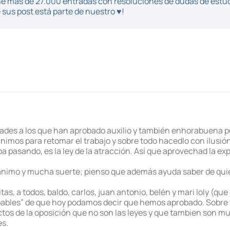
iene más de 27.000 entradas con resoluciones de dudas de estu
sus post está parte de nuestro ♥!
dades a los que han aprobado auxilio y también enhorabuena po
nimos para retomar el trabajo y sobre todo hacedlo con ilusió
aba pasando, es la ley de la atracción. Así que aprovechad la 
nimo y mucha suerte; pienso que además ayuda saber de quiene
tas, a todos, baldo, carlos, juan antonio, belén y mari loly (q
bles” de que hoy podamos decir que hemos aprobado. Sobre tod
tos de la oposición que no son las leyes y que tambien son mu
es.