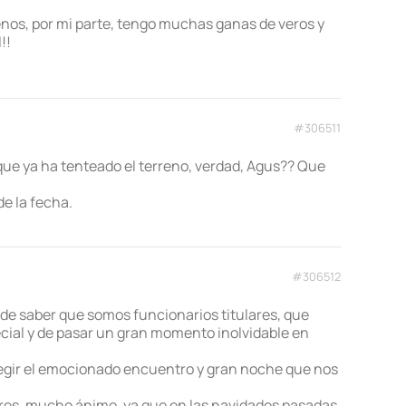
enos, por mi parte, tengo muchas ganas de veros y
!!
#306511
ue ya ha tenteado el terreno, verdad, Agus?? Que
e la fecha.
#306512
 de saber que somos funcionarios titulares, que
cial y de pasar un gran momento inolvidable en
legir el emocionado encuentro y gran noche que nos
ares, mucho ánimo, ya que en las navidades pasadas,