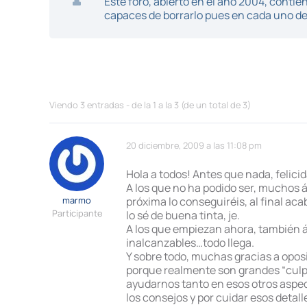
Este foro, abierto en el año 2004, cont
capaces de borrarlo pues en cada uno de 
Viendo 3 entradas - de la 1 a la 3 (de un total de 3)
20 diciembre, 2009 a las 11:08 pm
Hola a todos! Antes que nada, felici
A los que no ha podido ser, muchos á
marmo
próxima lo conseguiréis, al final ac
Participante
lo sé de buena tinta, je.
A los que empiezan ahora, también á
inalcanzables…todo llega.
Y sobre todo, muchas gracias a oposi
porque realmente son grandes “culpa
ayudarnos tanto en esos otros aspec
los consejos y por cuidar esos detall