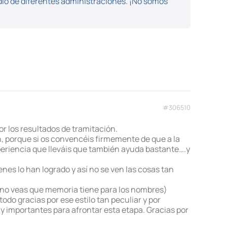
dio de diferentes administraciones. ¡No somos
#306510
r los resultados de tramitación.
n, porque si os convencéis firmemente de que a la
experiencia que lleváis que también ayuda bastante….y
s lo han logrado y así no se ven las cosas tan
ue no veas que memoria tiene para los nombres)
o gracias por ese estilo tan peculiar y por
y importantes para afrontar esta etapa. Gracias por