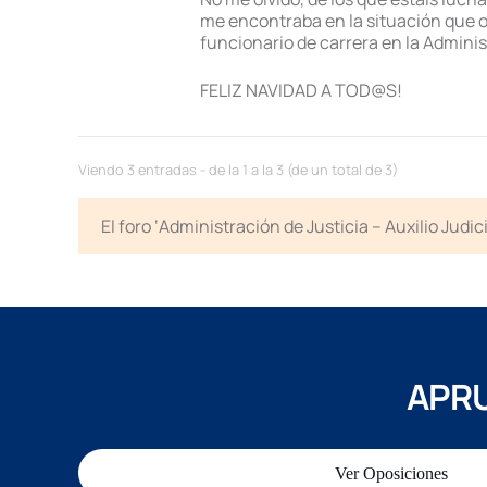
me encontraba en la situación que o
funcionario de carrera en la Adminis
FELIZ NAVIDAD A TOD@S!
Viendo 3 entradas - de la 1 a la 3 (de un total de 3)
El foro ‘Administración de Justicia – Auxilio Jud
APRU
Ver Oposiciones