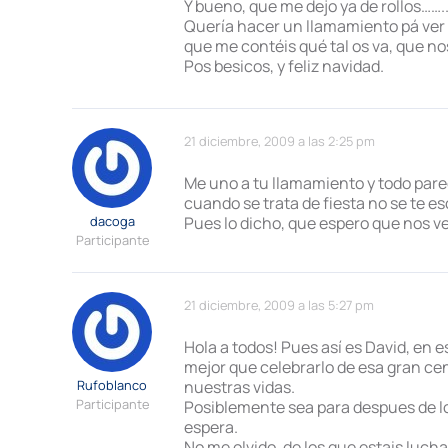
Y bueno, que me dejo ya de rollos
Quería hacer un llamamiento pá ver 
que me contéis qué tal os va, que no
Pos besicos, y feliz navidad.
21 diciembre, 2009 a las 2:25 pm
Me uno a tu llamamiento y todo pare
cuando se trata de fiesta no se te 
dacoga
Pues lo dicho, que espero que nos v
Participante
21 diciembre, 2009 a las 5:27 pm
Hola a todos! Pues así es David, en
mejor que celebrarlo de esa gran ce
Rufoblanco
nuestras vidas.
Participante
Posiblemente sea para despues de lo
espera.
No me olvido, de los que estais luc