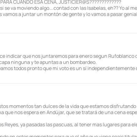
……..PARA CUANDO ESA CENA, JUSTICIER@S?????????????
si se va moviendo algo….contad con las Isabelas, eh?? Yo al m
s vamos a juntar un montón de gente y lo vamos a pasar genial
ce indicar que nos juntaremos para enero segun Rufoblanco q
escapa ninguna y te apuntas a un bombardeo.
eamos todos pronto que mi voto es un sí independientemente d
 estos momentos tan dulces de la vida que estamos disfrutando
na que nos espera en Andújar, que se tratará de una cena espe
s Reyes, ya pasadas las pascuas, al tener mas lugares para e
hando en estos momentos para que el año que viene seais titul