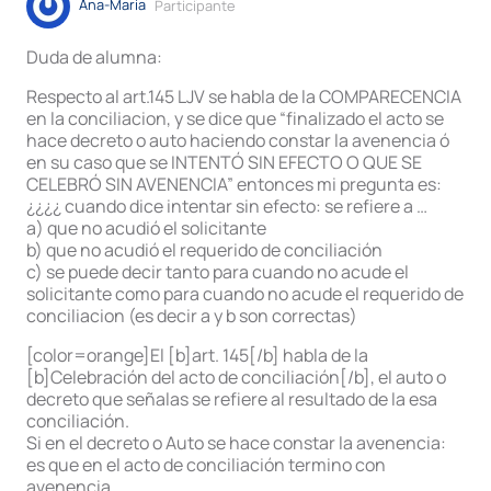
Ana-Maria
Participante
Duda de alumna:
Respecto al art.145 LJV se habla de la COMPARECENCIA
en la conciliacion, y se dice que “finalizado el acto se
hace decreto o auto haciendo constar la avenencia ó
en su caso que se INTENTÓ SIN EFECTO O QUE SE
CELEBRÓ SIN AVENENCIA” entonces mi pregunta es:
¿¿¿¿ cuando dice intentar sin efecto: se refiere a …
a) que no acudió el solicitante
b) que no acudió el requerido de conciliación
c) se puede decir tanto para cuando no acude el
solicitante como para cuando no acude el requerido de
conciliacion (es decir a y b son correctas)
[color=orange]El [b]art. 145[/b] habla de la
[b]Celebración del acto de conciliación[/b], el auto o
decreto que señalas se refiere al resultado de la esa
conciliación.
Si en el decreto o Auto se hace constar la avenencia:
es que en el acto de conciliación termino con
avenencia.