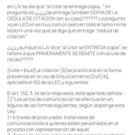
en LJV se die que “al citar se entrega copia…” mi
pregunta es ¿¿¿¿¿se entrega tambien COPIA DE LA
CÉDULA DE CITACION (en su caso)?????? Lo pregunto
xq en LECivil es muy común pero en todo el tema no he
leido ni una vez que se diga que entrega “cedula de
citacion”
¿¿¿¿¿aunque la LJV dice “al citar se ENTREGA copia”, se
refiere a que PRIMERAMENTE SE REMITE con acuse de
recibo?????
[color=blue]La citación [b]se practicará en la forma
prevenida en la Ley de Enjuiciamiento Civil[/b],
aplicable el 152 de la LEC y siguientes
El art. 152. 3. te da la respuesta, este apartado señala :
[i]”Los actos de comunicación se efectuarán en
alguna de las formas siguientes, según disponga esta
Ley:
1.ª A través de procurador, tratándose de
comunicaciones a quienes estén personados en el
proceso con representación de aquél.