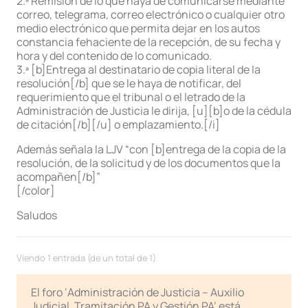
2.ª Remisión de lo que haya de comunicarse mediante
correo, telegrama, correo electrónico o cualquier otro
medio electrónico que permita dejar en los autos
constancia fehaciente de la recepción, de su fecha y
hora y del contenido de lo comunicado.
3.ª [b]Entrega al destinatario de copia literal de la
resolución[/b] que se le haya de notificar, del
requerimiento que el tribunal o el letrado de la
Administración de Justicia le dirija, [u][b]o de la cédula
de citación[/b][/u] o emplazamiento.[/i]
Además señala la LJV “con [b]entrega de la copia de la
resolución, de la solicitud y de los documentos que la
acompañen[/b]”
[/color]
Saludos
Viendo 1 entrada (de un total de 1)
El foro ‘Administración de Justicia – Auxilio
Judicial, Tramitación PA y Gestión PA’ está