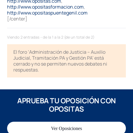
http://www.opositas.com
,
http://www.opositasformacion.com
,
http://www.opositaspuentegenil.com
[/center]
Viendo 2 entradas - de la 1 a la 2 (de un total de 2)
El foro ‘Administración de Justicia – Auxilio
Judicial, Tramitación PA y Gestión PA’ está
cerrado y no se permiten nuevos debates ni
respuestas.
APRUEBA TU OPOSICIÓN CON
OPOSITAS
Ver Oposiciones