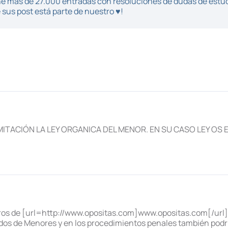
iene más de 27.000 entradas con resoluciones de dudas de estu
sus post está parte de nuestro ♥!
ITACIÓN LA LEY ORGANICA DEL MENOR. EN SU CASO LEY OS 
foros de [url=http://www.opositas.com]www.opositas.com[/url]
gados de Menores y en los procedimientos penales también podr