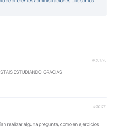
dio de diferentes administraciones. ¡No somos
#301770
ESTAIS ESTUDIANDO. GRACIAS
#301771
ían realizar alguna pregunta, como en ejercicios