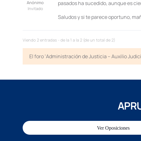
Anónimo
pasados ha sucedido, aunque es cie
Invitado
Saludos y si te parece oportuno, mañ
Viendo 2 entradas - de la 1 a la 2 (de un total de 2)
El foro ‘Administración de Justicia – Auxilio Jud
APRU
Ver Oposiciones