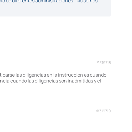
dio de diferentes administraciones. ¡No somos
#319718
carse las diligencias en la instrucción es cuando
encia cuando las diligencias son inadmitidas y el
#319719