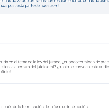
iene más de 27.000 entradas con resoluciones de dudas de estu
sus post está parte de nuestro ♥!
a en el tema de la ley del jurado, ¿cuando terminan de practi
iten la apertura del juicio oral? ¿o solo se convoca esta audi
oficio?
espués de la terminación de la fase de instrucción