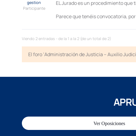
gestion
EL Jurado es un procedimiento que 
Participante
Parece que tenéis convocatoria, por
Viendo 2 entradas - de la 1 a la 2 (de un total de 2)
El foro ‘Administración de Justicia – Auxilio Jud
APRU
Ver Oposiciones