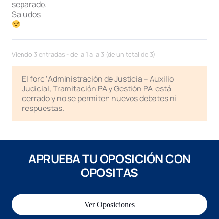
separado.
Saludos
Viendo 3 entradas - de la 1 a la 3 (de un total de 3)
El foro ‘Administración de Justicia – Auxilio
Judicial, Tramitación PA y Gestión PA’ está
cerrado y no se permiten nuevos debates ni
respuestas.
APRUEBA TU OPOSICIÓN CON
OPOSITAS
Ver Oposiciones