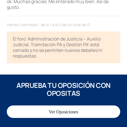
ok. Muchas gracias. Me enterado muy bien. Así da
gusto.
Viendo 3 entradas - de la 1 a la 3 (de un total de 3)
El foro ‘Administración de Justicia – Auxilio
Judicial, Tramitación PA y Gestión PA’ está
cerrado y no se permiten nuevos debates ni
respuestas.
APRUEBA TU OPOSICIÓN CON
OPOSITAS
Ver Oposiciones