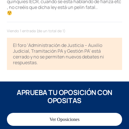
quinquies lECR, cuando se esta hablando de fianza etc
, no creéis que dicha ley está un pelin fatal..
Viendo 1 entrada (de un total de 1)
El foro ‘Administración de Justicia – Auxilio
Judicial, Tramitación PA y Gestión PA’ está
cerrado y no se permiten nuevos debates ni
respuestas.
APRUEBA TU OPOSICIÓN CON
OPOSITAS
Ver Oposiciones