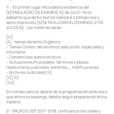
1º.- En primer lugar recordad la existencia del
[b]SIMULACRO DE EXAMEN[/b] de JULIO. Ya os
adelanto que dicho test se realizará a tiempo real y
salvo imprevisto [b]SE REALIZARÁ EL DOMINGO 21 DE
JULIO[/b] . Las materias serán:
[ul]
[li]- temas derecho Orgánico
– Temas Civiles: declarativos, ejecución, especiales y
voluntaria
– Contencioso administrativo
– Actuaciones Procesales: términos y plazos,
resoluciones judiciales, exhortos,,,, notificaciones
– Archivos Judiciales[/li]
[li][/li]
[/ul]
En consecuencia, aparte de la programación prevista y
que ahora os expongo, debéis seguir preparando dicha
materia
2º. GRUPOS OEP 2017-2018. Unificamos las clases y