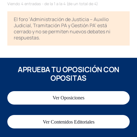
Viendo 4 entradas - de la 1 a la 4 (de un total de 4)
El foro ‘Administración de Justicia – Auxilio
Judicial, Tramitación PA y Gestión PA’ está
cerrado y no se permiten nuevos debates ni
respuestas.
APRUEBA TU OPOSICIÓN CON
OPOSITAS
Ver Oposiciones
Ver Contenidos Editoriales