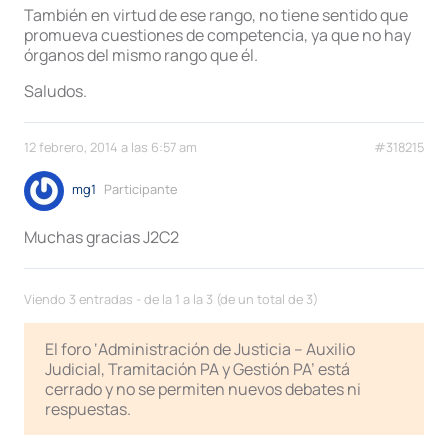
También en virtud de ese rango, no tiene sentido que
promueva cuestiones de competencia, ya que no hay
órganos del mismo rango que él.
Saludos.
12 febrero, 2014 a las 6:57 am
#318215
mg1
Participante
Muchas gracias J2C2
Viendo 3 entradas - de la 1 a la 3 (de un total de 3)
El foro ‘Administración de Justicia – Auxilio
Judicial, Tramitación PA y Gestión PA’ está
cerrado y no se permiten nuevos debates ni
respuestas.