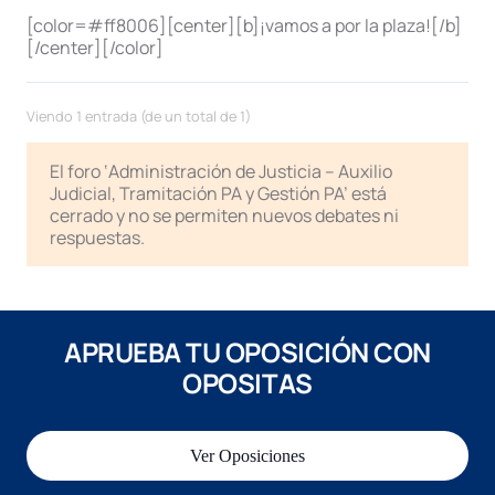
[color=#ff8006][center][b]¡vamos a por la plaza![/b]
[/center][/color]
Viendo 1 entrada (de un total de 1)
El foro ‘Administración de Justicia – Auxilio
Judicial, Tramitación PA y Gestión PA’ está
cerrado y no se permiten nuevos debates ni
respuestas.
APRUEBA TU OPOSICIÓN CON
OPOSITAS
Ver Oposiciones