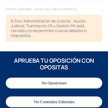
Viendo 2 entradas - de la 1 a la 2 (de un total de 2)
El foro ‘Administración de Justicia – Auxilio
Judicial, Tramitación PA y Gestión PA’ está
cerrado y no se permiten nuevos debates ni
respuestas.
APRUEBA TU OPOSICIÓN CON
OPOSITAS
Ver Oposiciones
Ver Contenidos Editoriales