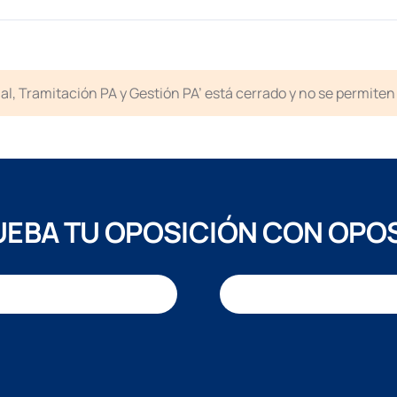
icial, Tramitación PA y Gestión PA’ está cerrado y no se permit
EBA TU OPOSICIÓN CON OPO