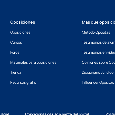
Oposiciones
Más que oposici
Oposiciones
Método Opositas
Cursos
Testimonios de alu
Foros
Testimonios en víde
Materiales para oposiciones
Opiniones sobre Opo
Tienda
Diccionario Jurídico
Recursos gratis
Influencer Opositas
 legal
Condiciones de uso y venta del portal
Polít