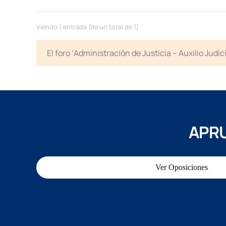
Viendo 1 entrada (de un total de 1)
El foro ‘Administración de Justicia – Auxilio Jud
APRU
Ver Oposiciones