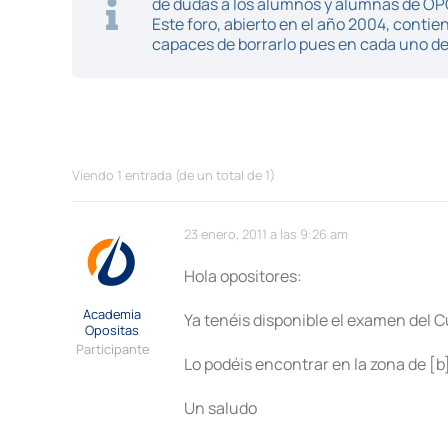
de dudas a los alumnos y alumnas de O
Este foro, abierto en el año 2004, cont
capaces de borrarlo pues en cada uno de 
Viendo 1 entrada (de un total de 1)
23 enero, 2011 a las 9:26 am
Hola opositores:
Academia
Ya tenéis disponible el examen del C
Opositas
Participante
Lo podéis encontrar en la zona de [b
Un saludo