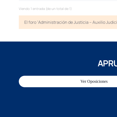
Viendo 1 entrada (de un total de 1)
El foro ‘Administración de Justicia – Auxilio Jud
APRU
Ver Oposiciones