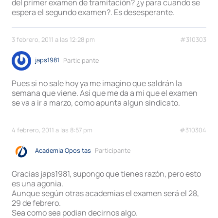
del primer examen de tramitación? ¿y para cuando se
espera el segundo examen?. Es desesperante.
3 febrero, 2011 a las 12:28 pm
#310303
japs1981
Participante
Pues si no sale hoy ya me imagino que saldrán la
semana que viene. Así que me da a mi que el examen
se va a ir a marzo, como apunta algun sindicato.
4 febrero, 2011 a las 8:57 pm
#310304
Academia Opositas
Participante
Gracias japs1981, supongo que tienes razón, pero esto
es una agonia.
Aunque según otras academias el examen será el 28,
29 de febrero.
Sea como sea podian decirnos algo.