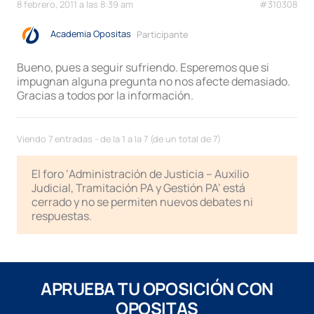
8 febrero, 2011 a las 8:39 am
#310308
Academia Opositas
Participante
Bueno, pues a seguir sufriendo. Esperemos que si
impugnan alguna pregunta no nos afecte demasiado.
Gracias a todos por la información.
Viendo 7 entradas - de la 1 a la 7 (de un total de 7)
El foro ‘Administración de Justicia – Auxilio
Judicial, Tramitación PA y Gestión PA’ está
cerrado y no se permiten nuevos debates ni
respuestas.
APRUEBA TU OPOSICIÓN CON
OPOSITAS