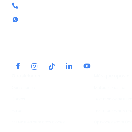
Tel: 857 80 13 58
Contactar por whatsapp
Tel.
640 39 08 04
Contactar por whatsapp
Oposiciones
Más que oposici
Oposiciones
Método Opositas
Cursos
Testimonios de alu
Foros
Testimonios en víde
Materiales para oposiciones
Opiniones sobre Opo