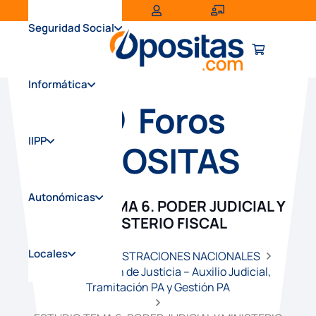
Seguridad Social
Informática
Foros
IIPP
OPOSITAS
Autonómicas
ESTUDIO TEMA 6. PODER JUDICIAL Y
MINISTERIO FISCAL
Locales
Inicio
ADMINISTRACIONES NACIONALES
Administración de Justicia – Auxilio Judicial,
Tramitación PA y Gestión PA