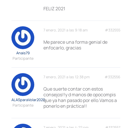
FELIZ 2021
7 enero, 2021 a las 9:18 am
#332555
Me parece una forma genial de
enfocarlo, gracias
Anais79
Participante
7 enero, 2021 a las 12:38 pm
#332556
Que suerte contar con estos
consejos!!y d manos de opocompis
ALASparaVolar2020
que ya han pasado por ello.Vamos a
Participante
ponerlo en práctica!!
7 enero, 2021 a las 4:22 pm
#332557