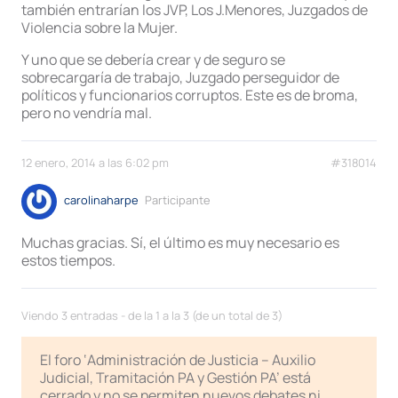
también entrarían los JVP, Los J.Menores, Juzgados de
Violencia sobre la Mujer.
Y uno que se debería crear y de seguro se
sobrecargaría de trabajo, Juzgado perseguidor de
políticos y funcionarios corruptos. Este es de broma,
pero no vendría mal.
12 enero, 2014 a las 6:02 pm
#318014
carolinaharpe
Participante
Muchas gracias. Sí, el último es muy necesario es
estos tiempos.
Viendo 3 entradas - de la 1 a la 3 (de un total de 3)
El foro ‘Administración de Justicia – Auxilio
Judicial, Tramitación PA y Gestión PA’ está
cerrado y no se permiten nuevos debates ni