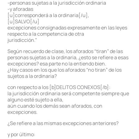
-personas sujetas a la jurisdicción ordinaria
-y aforadas
[u]corresponderá a la ordinaria[/u],
[u]SALVO[/u]
excepciones consignadas expresamente en las leyes
respecto a la competencia de otra
jurisdicción.”
Según recuerdo de clase, los aforados “tiran” de las
personas sujetas a la ordinaria, ¿esto se refiere a esas
excepciones? esa parte no la entiendo bien.
¿Hay casos en los que los aforados “no tiran” de los
sujetos a la ordinaria?
con respecto a los [b]DELITOS CONEXOS[/b]:
la jurisdicción ordinaria será competente siempre que
alguno esté sujeto a ella,
aún cuando los demás sean aforados, con
excepciones.
¿Se refiere a las mismas excepciones anteriores?
y por último: