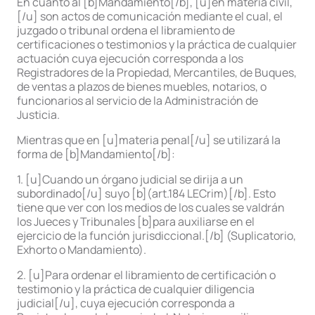
En cuanto al [b]Mandamiento[/b], [u]en materia civil,
[/u] son actos de comunicación mediante el cual, el
juzgado o tribunal ordena el libramiento de
certificaciones o testimonios y la práctica de cualquier
actuación cuya ejecución corresponda a los
Registradores de la Propiedad, Mercantiles, de Buques,
de ventas a plazos de bienes muebles, notarios, o
funcionarios al servicio de la Administración de
Justicia.
Mientras que en [u]materia penal[/u] se utilizará la
forma de [b]Mandamiento[/b]:
1. [u]Cuando un órgano judicial se dirija a un
subordinado[/u] suyo [b](art.184 LECrim)[/b]. Esto
tiene que ver con los medios de los cuales se valdrán
los Jueces y Tribunales [b]para auxiliarse en el
ejercicio de la función jurisdiccional.[/b] (Suplicatorio,
Exhorto o Mandamiento).
2. [u]Para ordenar el libramiento de certificación o
testimonio y la práctica de cualquier diligencia
judicial[/u], cuya ejecución corresponda a