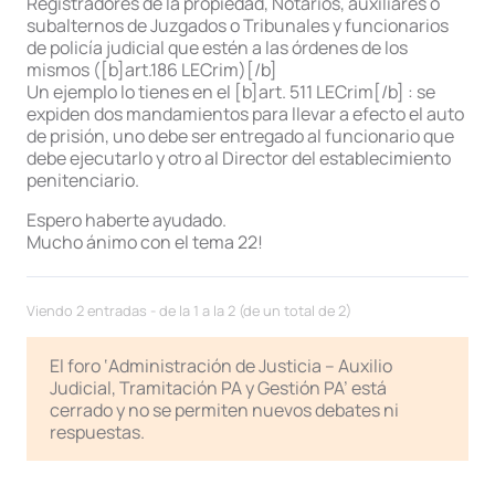
Registradores de la propiedad, Notarios, auxiliares o
subalternos de Juzgados o Tribunales y funcionarios
de policía judicial que estén a las órdenes de los
mismos ([b]art.186 LECrim)[/b]
Un ejemplo lo tienes en el [b]art. 511 LECrim[/b] : se
expiden dos mandamientos para llevar a efecto el auto
de prisión, uno debe ser entregado al funcionario que
debe ejecutarlo y otro al Director del establecimiento
penitenciario.
Espero haberte ayudado.
Mucho ánimo con el tema 22!
Viendo 2 entradas - de la 1 a la 2 (de un total de 2)
El foro ‘Administración de Justicia – Auxilio
Judicial, Tramitación PA y Gestión PA’ está
cerrado y no se permiten nuevos debates ni
respuestas.