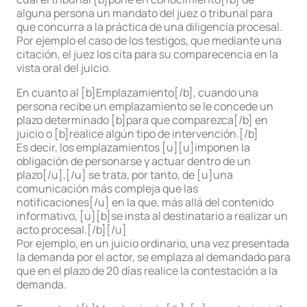
alguna persona un mandato del juez o tribunal para
que concurra a la práctica de una diligencia procesal.
Por ejemplo el caso de los testigos, que mediante una
citación, el juez los cita para su comparecencia en la
vista oral del juicio.
En cuanto al [b]Emplazamiento[/b], cuando una
persona recibe un emplazamiento se le concede un
plazo determinado [b]para que comparezca[/b] en
juicio o [b]realice algún tipo de intervención.[/b]
Es decir, los emplazamientos [u][u]imponen la
obligación de personarse y actuar dentro de un
plazo[/u],[/u] se trata, por tanto, de [u]una
comunicación más compleja que las
notificaciones[/u] en la que, más allá del contenido
informativo, [u][b]se insta al destinatario a realizar un
acto procesal.[/b][/u]
Por ejemplo, en un juicio ordinario, una vez presentada
la demanda por el actor, se emplaza al demandado para
que en el plazo de 20 días realice la contestación a la
demanda.