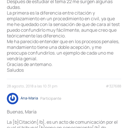
Después de estudiar el tema 22 me surgen algunas
dudas.
La primera es la diferencia entre citación y
emplazamiento en un procedimiento en civil, ya que
me he quedado con la sensación de que de cara al test
puedo confundirlo muy fácilmente, aunque creo que
teóricamente las diferencio.
Me ha parecido entender que en los procesos penales,
mandamiento tiene una doble acepción, y me
preocupa confundirlos. un ejemplo de cada uno me
vendría genial.
Gracias de antemano.
Saludos
28 agosto, 2018 a las 10:31 pm
#327688
Ana-Maria
Participante
Buenas, María
La [b]Citación[/b], es un acto de comunicación por el
cual el tribunal [b]pone en conocimiento[/b] de