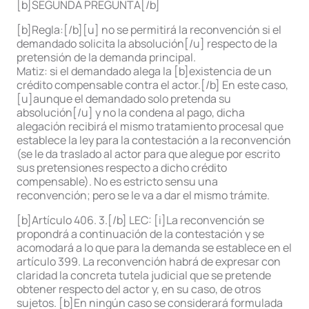
[b]SEGUNDA PREGUNTA[/b]
[b]Regla:[/b][u] no se permitirá la reconvención si el
demandado solicita la absolución[/u] respecto de la
pretensión de la demanda principal.
Matiz: si el demandado alega la [b]existencia de un
crédito compensable contra el actor.[/b] En este caso,
[u]aunque el demandado solo pretenda su
absolución[/u] y no la condena al pago, dicha
alegación recibirá el mismo tratamiento procesal que
establece la ley para la contestación a la reconvención
(se le da traslado al actor para que alegue por escrito
sus pretensiones respecto a dicho crédito
compensable). No es estricto sensu una
reconvención; pero se le va a dar el mismo trámite.
[b]Artículo 406. 3.[/b] LEC: [i]La reconvención se
propondrá a continuación de la contestación y se
acomodará a lo que para la demanda se establece en el
artículo 399. La reconvención habrá de expresar con
claridad la concreta tutela judicial que se pretende
obtener respecto del actor y, en su caso, de otros
sujetos. [b]En ningún caso se considerará formulada