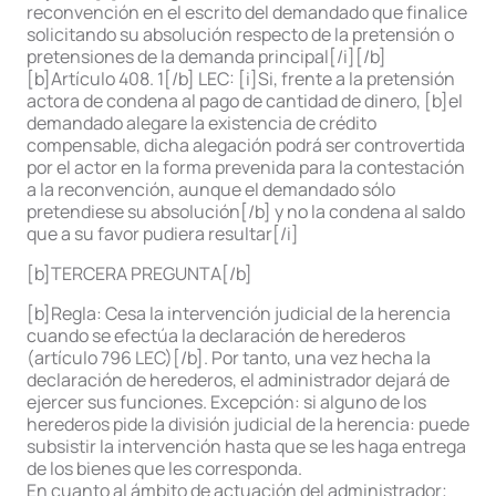
reconvención en el escrito del demandado que finalice
solicitando su absolución respecto de la pretensión o
pretensiones de la demanda principal[/i][/b]
[b]Artículo 408. 1[/b] LEC: [i]Si, frente a la pretensión
actora de condena al pago de cantidad de dinero, [b]el
demandado alegare la existencia de crédito
compensable, dicha alegación podrá ser controvertida
por el actor en la forma prevenida para la contestación
a la reconvención, aunque el demandado sólo
pretendiese su absolución[/b] y no la condena al saldo
que a su favor pudiera resultar[/i]
[b]TERCERA PREGUNTA[/b]
[b]Regla: Cesa la intervención judicial de la herencia
cuando se efectúa la declaración de herederos
(artículo 796 LEC)[/b]. Por tanto, una vez hecha la
declaración de herederos, el administrador dejará de
ejercer sus funciones. Excepción: si alguno de los
herederos pide la división judicial de la herencia: puede
subsistir la intervención hasta que se les haga entrega
de los bienes que les corresponda.
En cuanto al ámbito de actuación del administrador;