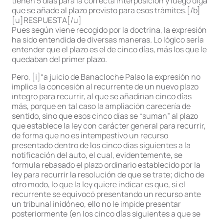
tienen 5 días para la correcta interposición y luego diga
que se añade al plazo previsto para esos trámites.[/b]
[u]RESPUESTA[/u]
Pues según viene recogido por la doctrina, la expresión
ha sido entendida de diversas maneras. Lo lógico sería
entender que el plazo es el de cinco días, más los que le
quedaban del primer plazo.
Pero, [i]“a juicio de Banacloche Palao la expresión no
implica la concesión al recurrente de un nuevo plazo
íntegro para recurrir, al que se añadirían cinco días
más, porque en tal caso la ampliación carecería de
sentido, sino que esos cinco días se “suman” al plazo
que establece la ley con carácter general para recurrir,
de forma que no es intempestivo un recurso
presentado dentro de los cinco días siguientes a la
notificación del auto, el cual, evidentemente, se
formula rebasado el plazo ordinario establecido por la
ley para recurrir la resolución de que se trate; dicho de
otro modo, lo que la ley quiere indicar es que, si el
recurrente se equivocó presentando un recurso ante
un tribunal inidóneo, ello no le impide presentar
posteriormente (en los cinco días siguientes a que se