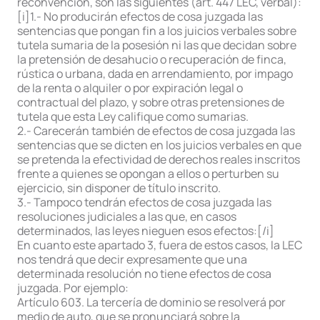
reconvención, son las siguientes (art. 447 LEC, verbal):
[i]1.- No producirán efectos de cosa juzgada las
sentencias que pongan fin a los juicios verbales sobre
tutela sumaria de la posesión ni las que decidan sobre
la pretensión de desahucio o recuperación de finca,
rústica o urbana, dada en arrendamiento, por impago
de la renta o alquiler o por expiración legal o
contractual del plazo, y sobre otras pretensiones de
tutela que esta Ley califique como sumarias.
2.- Carecerán también de efectos de cosa juzgada las
sentencias que se dicten en los juicios verbales en que
se pretenda la efectividad de derechos reales inscritos
frente a quienes se opongan a ellos o perturben su
ejercicio, sin disponer de título inscrito.
3.- Tampoco tendrán efectos de cosa juzgada las
resoluciones judiciales a las que, en casos
determinados, las leyes nieguen esos efectos:[/i]
En cuanto este apartado 3, fuera de estos casos, la LEC
nos tendrá que decir expresamente que una
determinada resolución no tiene efectos de cosa
juzgada. Por ejemplo:
Artículo 603. La tercería de dominio se resolverá por
medio de auto, que se pronunciará sobre la