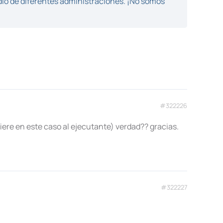
dio de diferentes administraciones. ¡No somos
#322226
fiere en este caso al ejecutante) verdad?? gracias.
#322227