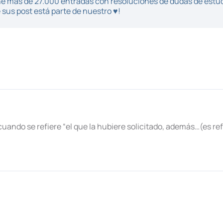
iene más de 27.000 entradas con resoluciones de dudas de estu
sus post está parte de nuestro ♥!
: cuando se refiere “el que la hubiere solicitado, además…(es re