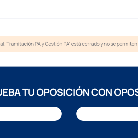
icial, Tramitación PA y Gestión PA’ está cerrado y no se permit
EBA TU OPOSICIÓN CON OPO