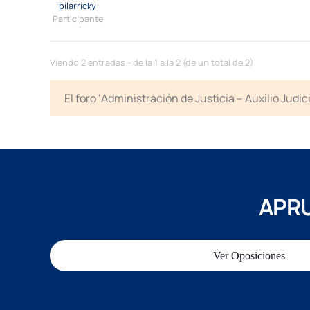
pilarricky
Participante
Viendo 2 entradas - de la 1 a la 2 (de un total de 2)
El foro ‘Administración de Justicia – Auxilio Jud
APRU
Ver Oposiciones