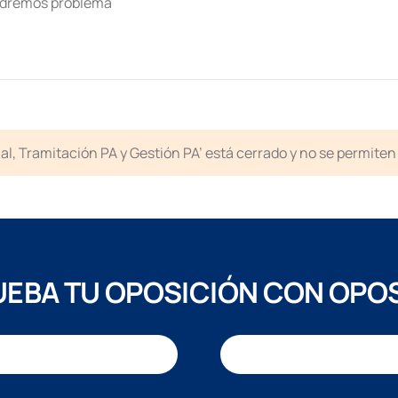
endremos problema
icial, Tramitación PA y Gestión PA’ está cerrado y no se permit
EBA TU OPOSICIÓN CON OPO