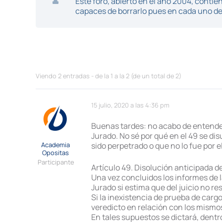
Este foro, abierto en el año 2004, cont
capaces de borrarlo pues en cada uno de 
Viendo 2 entradas - de la 1 a la 2 (de un total de 2)
15 julio, 2020 a las 4:36 pm
Buenas tardes: no acabo de entender m
Jurado. No sé por qué en el 49 se dis
Academia
sido perpetrado o que no lo fue por e
Opositas
Participante
Artículo 49. Disolución anticipada de
Una vez concluidos los informes de la
Jurado si estima que del juicio no 
Si la inexistencia de prueba de carg
veredicto en relación con los mismo
En tales supuestos se dictará, dentr