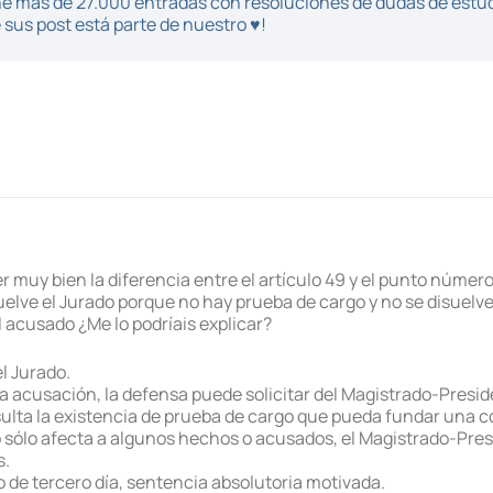
iene más de 27.000 entradas con resoluciones de dudas de estu
sus post está parte de nuestro ♥!
uy bien la diferencia entre el artículo 49 y el punto número 2
uelve el Jurado porque no hay prueba de cargo y no se disuelve
l acusado ¿Me lo podríais explicar?
l Jurado.
 acusación, la defensa puede solicitar del Magistrado-President
resulta la existencia de prueba de cargo que pueda fundar una
o sólo afecta a algunos hechos o acusados, el Magistrado-Presi
s.
o de tercero día, sentencia absolutoria motivada.