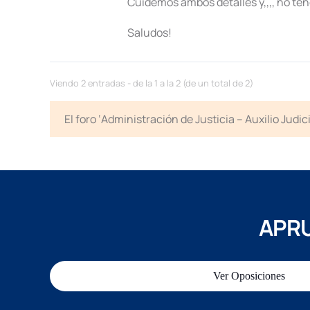
Cuidemos ambos detalles y,,,, no t
Saludos!
Viendo 2 entradas - de la 1 a la 2 (de un total de 2)
El foro ‘Administración de Justicia – Auxilio Jud
APRU
Ver Oposiciones