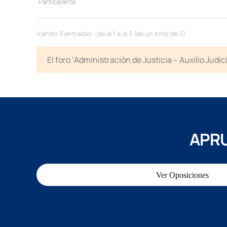
Participante
Viendo 3 entradas - de la 1 a la 3 (de un total de 3)
El foro ‘Administración de Justicia – Auxilio Jud
APRU
Ver Oposiciones