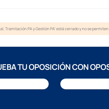
icial, Tramitación PA y Gestión PA’ está cerrado y no se permit
EBA TU OPOSICIÓN CON OPO