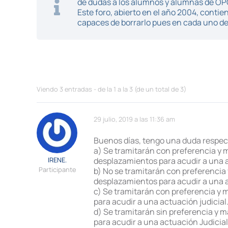
de dudas a los alumnos y alumnas de O
Este foro, abierto en el año 2004, cont
capaces de borrarlo pues en cada uno de 
Viendo 3 entradas - de la 1 a la 3 (de un total de 3)
29 julio, 2019 a las 11:36 am
Buenos días, tengo una duda respecto
a) Se tramitarán con preferencia y 
IRENE.
desplazamientos para acudir a una a
Participante
b) No se tramitarán con preferencia
desplazamientos para acudir a una a
c) Se tramitarán con preferencia y
para acudir a una actuación judicial
d) Se tramitarán sin preferencia y 
para acudir a una actuación Judicial