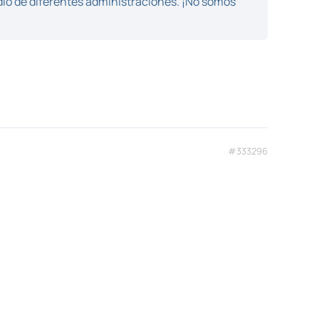
dio de diferentes administraciones. ¡No somos
#333296