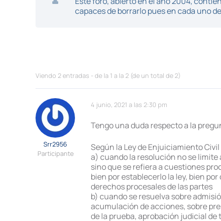
Este foro, abierto en el año 2004, cont
capaces de borrarlo pues en cada uno de 
Viendo 2 entradas - de la 1 a la 2 (de un total de 2)
4 junio, 2021 a las 2:30 pm
Tengo una duda respecto a la pregunt
Srr2956
Según la Ley de Enjuiciamiento Civil
Participante
a) cuando la resolución no se limite
sino que se refiera a cuestiones pro
bien por establecerlo la ley, bien por
derechos procesales de las partes
b) cuando se resuelva sobre admisi
acumulación de acciones, sobre pre
de la prueba, aprobación judicial d