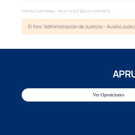
Viendo 2 entradas - de la 1 a la 2 (de un total de 2)
El foro ‘Administración de Justicia – Auxilio Jud
APRU
Ver Oposiciones