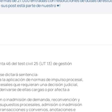
iene más de 27.000 entradas con resoluciones de dudas de estu
sus post está parte de nuestro ♥!
a 46 del test civil 25 (UT 13) de gestión
 se dictará sentencia:
 a la aplicación de normas de impulso procesal,
cesales que requieran una decisión judicial,
 derivarse de ellas cargas o por afecta a
ón o inadmisión de demanda, reconvención y
supuestos procesales, admisión o inadmisión
e transacciones y convenios, anotaciones e