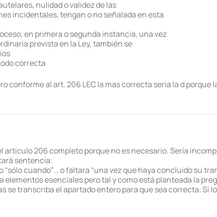
utelares, nulidad o validez de las
es incidentales, tengan o no señalada en esta
roceso, en primera o segunda instancia, una vez
dinaria prevista en la Ley, también se
ios
todo correcta
pero conforme al art. 206 LEC la mas correcta seria la d porque l
el artículo 206 completo porque no es necesario. Sería incomple
tará sentencia:
o “sólo cuando”… o faltara “una vez que haya concluido su trami
ía elementos esenciales pero tal y como está planteada la pre
s se transcriba el apartado entero para que sea correcta. Si lo