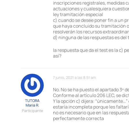
inscripciones registrales, medidas ca
actuaciones y cualesquiera cuestion
ley tramitación especial
c) cuando se desee poner fin a un p
que haya concluido su tramitación or
resolverán los recursos extraordinar
d) ninguna de las respuestas es del 
la respuesta que da el test es la c) 
así?
7 junio, 2021 a las 8:51 am
No. No se ha puesto el apartado 3º d
Conforme al artículo 206 LEC, se dic
TUTORA
Y la opción c) dijera: “únicamente…” 
Maria R.
estaría incompleta porque les faltar
Participante
no es necesario que en las respuesta
perfectamente correcta