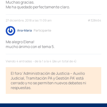
Muchas gracias.
Me ha quedado perfectamente claro.
27 diciembre, 2018 a las 11:09 am
#328464
Ana-Maria
Participante
Me alegro Elena!
mucho ánimo con el tema 5.
Viendo 4 entradas - de la 1 a la 4 (de un total de 4)
El foro ‘Administración de Justicia – Auxilio
Judicial, Tramitación PA y Gestión PA’ está
cerrado y no se permiten nuevos debates ni
respuestas.