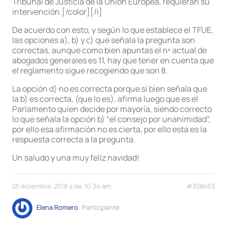
Tribunal de Justicia de la Unión Europea, requieran su
intervención.[/color][/i]
De acuerdo con esto, y según lo que establece el TFUE,
las opciones a), b) y c) que señala la pregunta son
correctas, aunque como bien apuntas el nº actual de
abogados generales es 11, hay que tener en cuenta que
el reglamento sigue recogiendo que son 8.
La opción d) no es correcta porque si bien señala que
la b) es correcta, (que lo es), afirma luego que es el
Parlamento quien decide por mayoría, siendo correcto
lo que señala la opción b) “el consejo por unanimidad”,
por ello esa afirmación no es cierta, por ello esta es la
respuesta correcta a la pregunta.
Un saludo y una muy feliz navidad!
25 diciembre, 2018 a las 10:34 am
#328463
Elena Romero
Participante