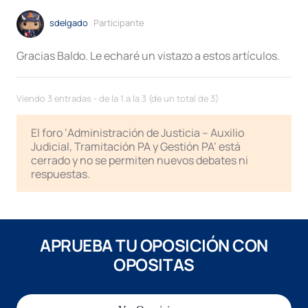
sdelgado
Participante
Gracias Baldo. Le echaré un vistazo a estos artículos.
Viendo 3 entradas - de la 1 a la 3 (de un total de 3)
El foro ‘Administración de Justicia – Auxilio
Judicial, Tramitación PA y Gestión PA’ está
cerrado y no se permiten nuevos debates ni
respuestas.
APRUEBA TU OPOSICIÓN CON
OPOSITAS