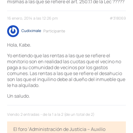
mismas a las que se refiere el art. 250.1.1 de la Lec ?????
16 enero, 2014 a las 12:26 pm
#318069
Cudiximale
Participante
Hola, Kabe.
Yo entiendo que las rentas a las que se refiere el
monitorio son en realidad las cuotas que el vecino no
paga a su comunidad de vecinos por los gastos
comunes. Las rentas a las que se refiere el desahucio
son las que el inquilino debe al dueño del inmueble que
le ha alquilado.
Un saludo.
Viendo 2 entradas - de la 1 a la 2 (de un total de 2)
El foro ‘Administración de Justicia – Auxilio