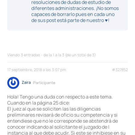
resoluciones de dudas de estudio de
diferentes administraciones. ¡No somos
capaces de borrarlo pues en cada uno
de sus post está parte de nuestro ♥!
Viendo 3 entradas - de la 1 a la 3 (de un total de 3)
17 septiembre, 2018 a las 3:07 pm
#327852
Zaira
Participante
Hola! Tengo una duda con respecto a este tema.
Cuando en la página 25 dice:
El juez al que se soliciten las las diligencias
preliminares revisará de oficio su competencia y si
entendiese que no le corresponde se abstendrá de
conocer indicando al solicitante el juzgado de I
instancia al que debe acudir. Si este se inhibiese en su