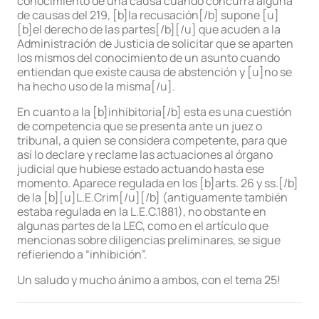
conocimiento de una causa cuando concurra alguna
de causas del 219, [b]la recusación[/b] supone [u]
[b]el derecho de las partes[/b][/u] que acuden a la
Administración de Justicia de solicitar que se aparten
los mismos del conocimiento de un asunto cuando
entiendan que existe causa de abstención y [u]no se
ha hecho uso de la misma[/u].
En cuanto a la [b]inhibitoria[/b] esta es una cuestión
de competencia que se presenta ante un juez o
tribunal, a quien se considera competente, para que
así lo declare y reclame las actuaciones al órgano
judicial que hubiese estado actuando hasta ese
momento. Aparece regulada en los [b]arts. 26 y ss.[/b]
de la [b][u]L.E.Crim[/u][/b] (antiguamente también
estaba regulada en la L.E.C.1881), no obstante en
algunas partes de la LEC, como en el artículo que
mencionas sobre diligencias preliminares, se sigue
refieriendo a “inhibición”.
Un saludo y mucho ánimo a ambos, con el tema 25!