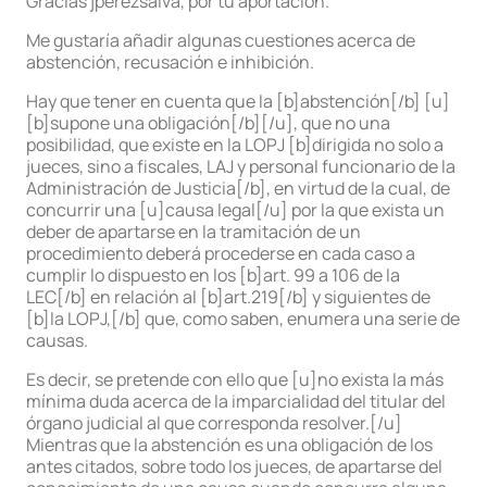
Gracias jperezsalva, por tu aportación.
Me gustaría añadir algunas cuestiones acerca de
abstención, recusación e inhibición.
Hay que tener en cuenta que la [b]abstención[/b] [u]
[b]supone una obligación[/b][/u], que no una
posibilidad, que existe en la LOPJ [b]dirigida no solo a
jueces, sino a fiscales, LAJ y personal funcionario de la
Administración de Justicia[/b], en virtud de la cual, de
concurrir una [u]causa legal[/u] por la que exista un
deber de apartarse en la tramitación de un
procedimiento deberá procederse en cada caso a
cumplir lo dispuesto en los [b]art. 99 a 106 de la
LEC[/b] en relación al [b]art.219[/b] y siguientes de
[b]la LOPJ,[/b] que, como saben, enumera una serie de
causas.
Es decir, se pretende con ello que [u]no exista la más
mínima duda acerca de la imparcialidad del titular del
órgano judicial al que corresponda resolver.[/u]
Mientras que la abstención es una obligación de los
antes citados, sobre todo los jueces, de apartarse del