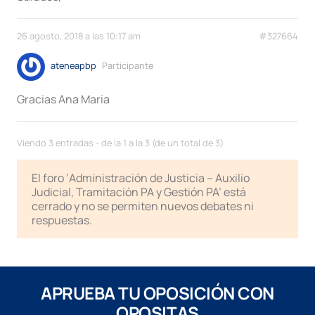
26 agosto, 2018 a las 10:17 am
#327664
ateneapbp
Participante
Gracias Ana Maria
Viendo 3 entradas - de la 1 a la 3 (de un total de 3)
El foro ‘Administración de Justicia – Auxilio
Judicial, Tramitación PA y Gestión PA’ está
cerrado y no se permiten nuevos debates ni
respuestas.
APRUEBA TU OPOSICIÓN CON
OPOSITAS