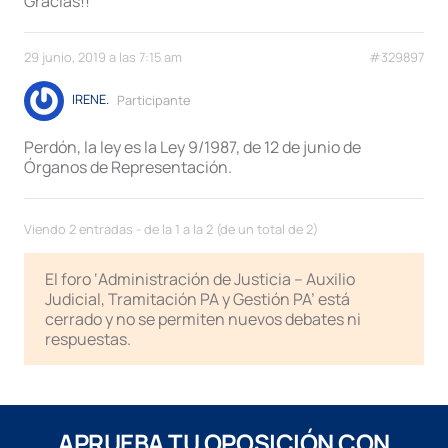
Gracias!!
29 junio, 2019 a las 7:15 am
#329897
IRENE.
Participante
Perdón, la ley es la Ley 9/1987, de 12 de junio de
Órganos de Representación.
Viendo 2 entradas - de la 1 a la 2 (de un total de 2)
El foro ‘Administración de Justicia – Auxilio
Judicial, Tramitación PA y Gestión PA’ está
cerrado y no se permiten nuevos debates ni
respuestas.
APRUEBA TU OPOSICIÓN CON