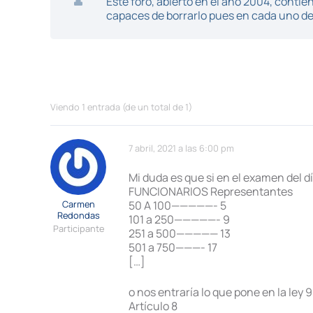
Este foro, abierto en el año 2004, cont
capaces de borrarlo pues en cada uno de 
Viendo 1 entrada (de un total de 1)
7 abril, 2021 a las 6:00 pm
Mi duda es que si en el examen del día
FUNCIONARIOS Representantes
Carmen
50 A 100—————- 5
Redondas
101 a 250—————- 9
Participante
251 a 500————— 13
501 a 750———- 17
[…]
o nos entraría lo que pone en la ley
Artículo 8