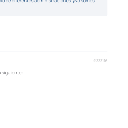
dio de diferentes administraciones. ¡No somos
#333116
a siguiente: