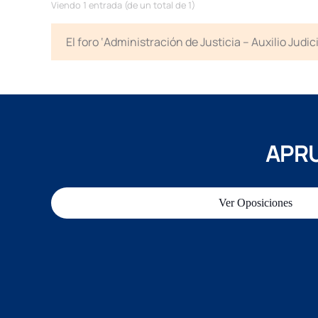
Viendo 1 entrada (de un total de 1)
El foro ‘Administración de Justicia – Auxilio Jud
APRU
Ver Oposiciones