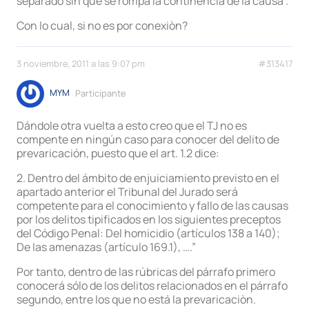
separado sin que se rompa la continencia de la causa”.
Con lo cual, si no es por conexiòn?
3 noviembre, 2011 a las 9:07 pm
#313417
MYM
Participante
Dándole otra vuelta a esto creo que el TJ no es
compente en ningún caso para conocer del delito de
prevaricación, puesto que el art. 1.2 dice:
2. Dentro del ámbito de enjuiciamiento previsto en el
apartado anterior el Tribunal del Jurado será
competente para el conocimiento y fallo de las causas
por los delitos tipificados en los siguientes preceptos
del Código Penal: Del homicidio (artículos 138 a 140);
De las amenazas (artículo 169.1), ….”
Por tanto, dentro de las rúbricas del párrafo primero
conocerá sólo de los delitos relacionados en el párrafo
segundo, entre los que no está la prevaricaciòn.