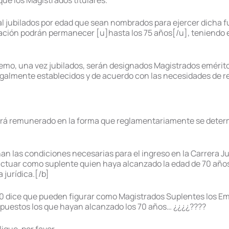
ue los Magistrados titulares.
ial jubilados por edad que sean nombrados para ejercer dicha 
ación podrán permanecer [u]hasta los 75 años[/u], teniendo el
remo, una vez jubilados, serán designados Magistrados eméritos
egalmente establecidos y de acuerdo con las necesidades de re
será remunerado en la forma que reglamentariamente se determi
n las condiciones necesarias para el ingreso en la Carrera Jud
actuar como suplente quien haya alcanzado la edad de 70 años 
 jurídica.[/b]
200 dice que pueden figurar como Magistrados Suplentes los E
ropuestos los que hayan alcanzado los 70 años… ¿¿¿¿????