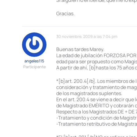
Si alguien lo entiende, que me lo expl
Gracias.
30 noviembre, 2009 a las 7:04 pm
Buenas tardes Marey.
La edad de jubilación FORZOSA POR ED
angeles115
edad para ser propuesto como Magi
Participante
A partir de ahí, [b]hasta los 75 año
*[b]art. 200.4[/b]. Los miembros de 
consideración y tratamiento de magi
de los magistrados suplentes.
En el art. 200.4 se viene a decir qu
de Magistrado EMÉRITO y cobrarán c
Respecto a los Magistrados DE + DE
-Tratamiento y condición de Magis
-Tratamiento retributivo de Magist