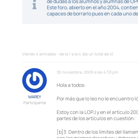
de dudas a los alumnos y alumnas de O
Este foro, abierto en el año 2004, cont
capaces de borrarlo pues en cada uno de 
Viendo 4 entradas - de la 1 a la 4 (de un total de 4)
30 noviembre, 2009 a las 4:53 pm
Hola a todos:
MAREY
Por más que lo leo no le encuentro l
Participante
Estoy con la LOPJ y en el artículo 2
partes de los artículos en cuestión:
[b]3. Dentro de los límites del llam