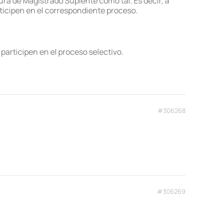
igura de Magistrado Suplente como tal. Es decir, a
rticipen en el correspondiente proceso.
participen en el proceso selectivo.
#306268
#306269