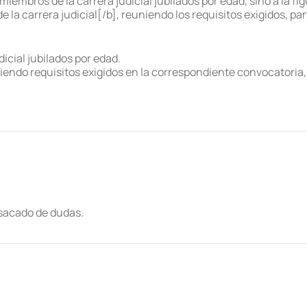
s miembros de la carrera judicial jubilados por edad, sino a la f
 la carrera judicial[/b], reuniendo los requisitos exigidos, pa
icial jubilados por edad.
iendo requisitos exigidos en la correspondiente convocatoria, 
 sacado de dudas.