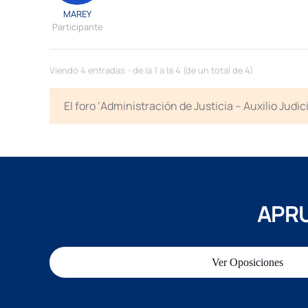
MAREY
Participante
Viendo 4 entradas - de la 1 a la 4 (de un total de 4)
El foro ‘Administración de Justicia – Auxilio Jud
APRU
Ver Oposiciones