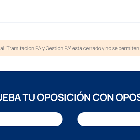
icial, Tramitación PA y Gestión PA’ está cerrado y no se permit
EBA TU OPOSICIÓN CON OPO