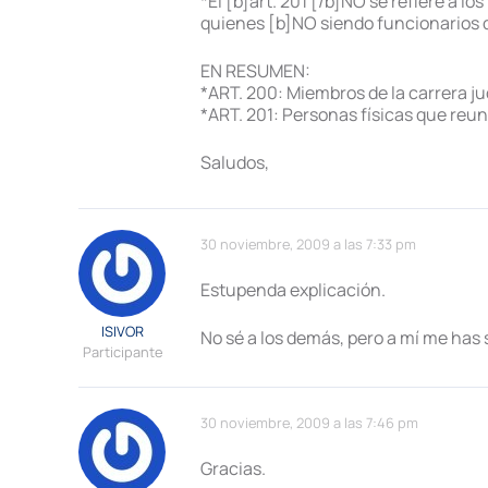
*El [b]art. 201 [/b]NO se refiere a lo
quienes [b]NO siendo funcionarios de
EN RESUMEN:
*ART. 200: Miembros de la carrera jud
*ART. 201: Personas físicas que reun
Saludos,
30 noviembre, 2009 a las 7:33 pm
Estupenda explicación.
ISIVOR
No sé a los demás, pero a mí me has
Participante
30 noviembre, 2009 a las 7:46 pm
Gracias.