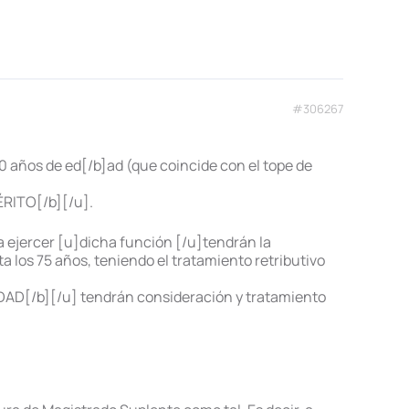
#306267
0 años de ed[/b]ad (que coincide con el tope de
MÉRITO[/b][/u].
a ejercer [u]dicha función [/u]tendrán la
los 75 años, teniendo el tratamiento retributivo
 EDAD[/b][/u] tendrán consideración y tratamiento