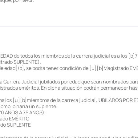
ique, por favor.
AD de todos los miembros de la carrera judicial es a los [b]7
strado SUPLENTE).
s de edad[/b], se podrá tener condición de [u][b]Magistrado E
la Carrera Judicial jubilados por edad que sean nombrados par
strados eméritos. En dicha situación podrán permanecer hasta 
e los los [u][b]miembros de la carrera judicial JUBILADOS POR
omo lo haría un suplente.
 70 AÑOS A 75 AÑOS):
trado EMÉRITO
rado SUPLENTE