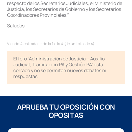
respecto de los Secretarios Judiciales, el Ministerio de
Justicia, los Secretarios de Gobierno y los Secretarios
Coordinadores Provinciales.”
Saludos
Viendo 4 entradas - de la 1 a la 4 (de un total de 4)
El foro ‘Administración de Justicia – Auxilio
Judicial, Tramitación PA y Gestión PA’ está
cerrado y no se permiten nuevos debates ni
respuestas.
APRUEBA TU OPOSICIÓN CON
OPOSITAS