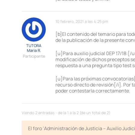
10 febrero, 2021 a las 4:25 pm
[b]El contenido del temario para todo
de la publicación de la presente con
TUTORA
Maria R.
[u]Para auxilio judicial 0EP 17/18:[
Participante
modificación de dichos preceptos se
respuesta a una pregunta tipo tes
[u]Para las próximas convocatorias[
recurso directo de revisión[/i]. Por
poder contestarla correctamente.
Viendo 2 entradas - de la 1 a la 2 (de un total de 2)
El foro ‘Administración de Justicia – Auxilio Jud