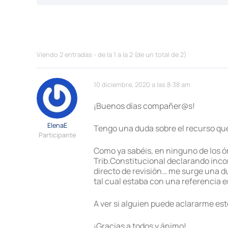
Viendo 2 entradas - de la 1 a la 2 (de un total de 2)
10 diciembre, 2020 a las 8:38 am
¡Buenos días compañer@s!
ElenaE
Tengo una duda sobre el recurso que
Participante
Como ya sabéis, en ninguno de los ó
Trib.Constitucional declarando incon
directo de revisión… me surge una d
tal cual estaba con una referencia 
A ver si alguien puede aclararme es
¡Gracias a todos y ánimo!