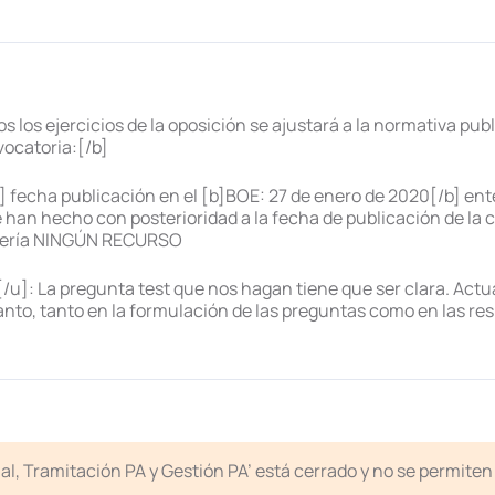
s los ejercicios de la oposición se ajustará a la normativa publ
vocatoria:[/b]
/u] fecha publicación en el [b]BOE: 27 de enero de 2020[/b] e
 han hecho con posterioridad a la fecha de publicación de la 
t sería NINGÚN RECURSO
/u]: La pregunta test que nos hagan tiene que ser clara. Actu
 tanto, tanto en la formulación de las preguntas como en las r
icial, Tramitación PA y Gestión PA’ está cerrado y no se permit