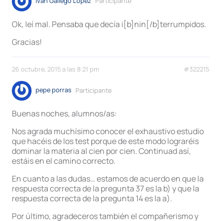
Iván Gallego López
Participante
Ok, leí mal. Pensaba que decía i[b]nin[/b]terrumpidos.
Gracias!
26 octubre, 2015 a las 8:21 pm
#322215
pepe porras
Participante
Buenas noches, alumnos/as:
Nos agrada muchísimo conocer el exhaustivo estudio
que hacéis de los test porque de este modo lograréis
dominar la materia al cien por cien. Continuad así,
estáis en el camino correcto.
En cuanto a las dudas… estamos de acuerdo en que la
respuesta correcta de la pregunta 37 es la b) y que la
respuesta correcta de la pregunta 14 es la a).
Por último, agradeceros también el compañerismo y