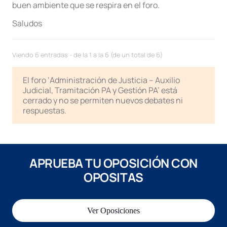
buen ambiente que se respira en el foro.
Saludos
Viendo 6 entradas - de la 1 a la 6 (de un total de 6)
El foro ‘Administración de Justicia – Auxilio
Judicial, Tramitación PA y Gestión PA’ está
cerrado y no se permiten nuevos debates ni
respuestas.
APRUEBA TU OPOSICIÓN CON
OPOSITAS
Ver Oposiciones