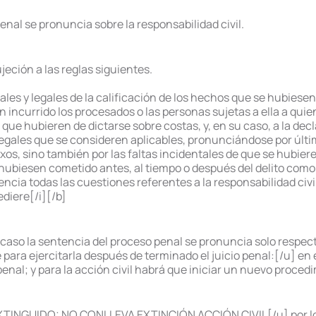
enal se pronuncia sobre la responsabilidad civil.
eción a las reglas siguientes.
les y legales de la calificación de los hechos que se hubiesen
 incurrido los procesados o las personas sujetas a ella a quien
que hubieren de dictarse sobre costas, y, en su caso, a la dec
 legales que se consideren aplicables, pronunciándose por últim
nexos, sino también por las faltas incidentales de que se hubie
hubiesen cometido antes, al tiempo o después del delito como 
cia todas las cuestiones referentes a la responsabilidad civil 
diere[/i][/b]
caso la sentencia del proceso penal se pronuncia solo respect
ra ejercitarla después de terminado el juicio penal:[/u] en e
nal; y para la acción civil habrá que iniciar un nuevo procedim
TINGUIDO: NO CONLLEVA EXTINCIÓN ACCIÓN CIVIL[/u] por lo qu