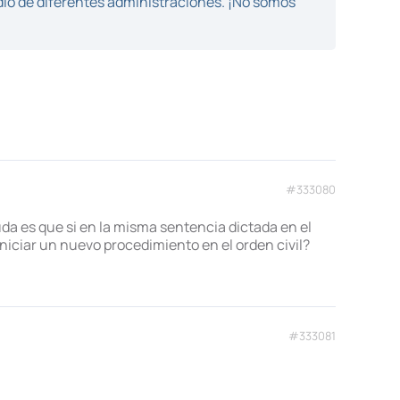
dio de diferentes administraciones. ¡No somos
#333080
duda es que si en la misma sentencia dictada en el
niciar un nuevo procedimiento en el orden civil?
#333081