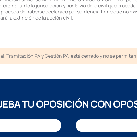
citarla, ante la jurisdicción y por la vía de lo civil que proceda.
proceda de haberse declarado por sentencia firme que no exist
rá la extinción de la acción civil.
icial, Tramitación PA y Gestión PA’ está cerrado y no se permit
EBA TU OPOSICIÓN CON OPO