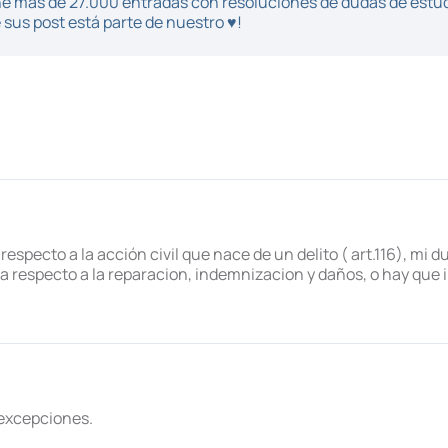
iene más de 27.000 entradas con resoluciones de dudas de estu
sus post está parte de nuestro ♥!
specto a la acción civil que nace de un delito ( art.116), mi 
 respecto a la reparacion, indemnizacion y daños, o hay que i
 excepciones.