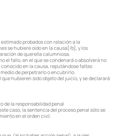
 estimado probados con relación a la
es se hubiere oído en la causa[/b], y los
laración de querella calumniosa.
o el fallo, en el que se condenará o absolverá no
re conocido en la causa, reputándose faltas
medio de perpetrarlo o encubrirlo.
que hubieren sido objeto del juicio, y se declarará
o de la responsabilidad penal
ste caso, la sentencia del proceso penal sólo se
iento en el orden civil.
e, (al no haber acción penal), a quien