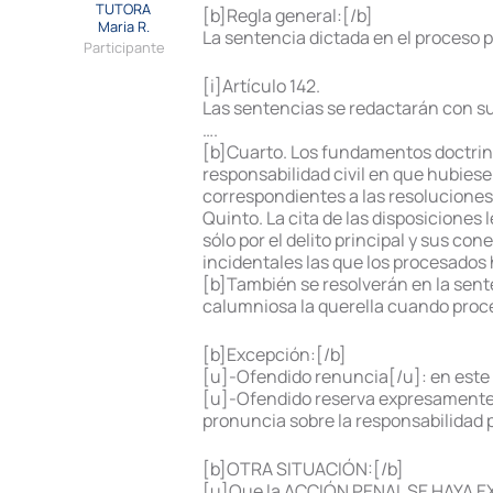
TUTORA
[b]Regla general:[/b]
Maria R.
La sentencia dictada en el proceso p
Participante
[i]Artículo 142.
Las sentencias se redactarán con suj
….
[b]Cuarto. Los fundamentos doctrina
responsabilidad civil en que hubiesen
correspondientes a las resoluciones 
Quinto. La cita de las disposiciones
sólo por el delito principal y sus co
incidentales las que los procesados 
[b]También se resolverán en la senten
calumniosa la querella cuando proce
[b]Excepción:[/b]
[u]-Ofendido renuncia[/u]: en este 
[u]-Ofendido reserva expresamente pa
pronuncia sobre la responsabilidad pe
[b]OTRA SITUACIÓN:[/b]
[u]Que la ACCIÓN PENAL SE HAYA EX