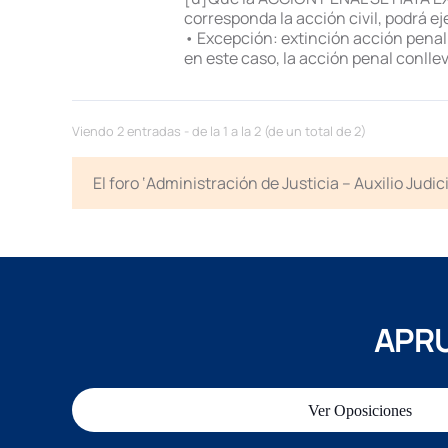
corresponda la acción civil, podrá ejer
• Excepción: extinción acción penal 
en este caso, la acción penal conlleva
Viendo 2 entradas - de la 1 a la 2 (de un total de 2)
El foro ‘Administración de Justicia – Auxilio Jud
APRU
Ver Oposiciones