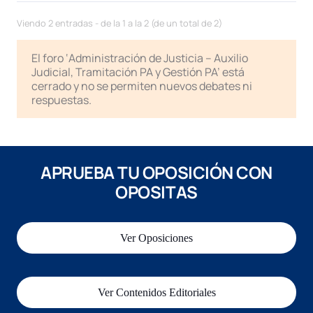
Viendo 2 entradas - de la 1 a la 2 (de un total de 2)
El foro ‘Administración de Justicia – Auxilio
Judicial, Tramitación PA y Gestión PA’ está
cerrado y no se permiten nuevos debates ni
respuestas.
APRUEBA TU OPOSICIÓN CON
OPOSITAS
Ver Oposiciones
Ver Contenidos Editoriales