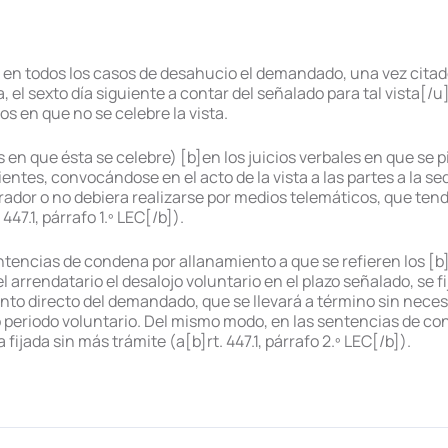
e en todos los casos de desahucio el demandado, una vez citado 
a, el sexto día siguiente a contar del señalado para tal vista[/u]
s en que no se celebre la vista.
s en que ésta se celebre) [b]en los juicios verbales en que se 
entes, convocándose en el acto de la vista a las partes a la sede
dor o no debiera realizarse por medios telemáticos, que tendr
447.1, párrafo 1.º LEC[/b]).
sentencias de condena por allanamiento a que se refieren los [b
el arrendatario el desalojo voluntario en el plazo señalado, se f
ento directo del demandado, que se llevará a término sin neces
cho periodo voluntario. Del mismo modo, en las sentencias de
fijada sin más trámite (a[b]rt. 447.1, párrafo 2.º LEC[/b]).