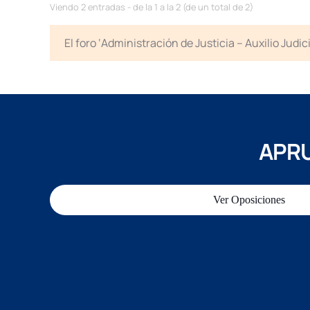
Viendo 2 entradas - de la 1 a la 2 (de un total de 2)
El foro ‘Administración de Justicia – Auxilio Jud
APRU
Ver Oposiciones