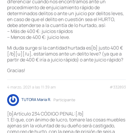
diferenciar cuando nos encontramos ante un
procedimiento de enjuiciamiento rápido de
determinados delitos o ante un juicio por delitos leves,
en caso de que el delito en cuestión sea el HURTO,
debe atenderse a la cuantía de lo hurtado, así:
– Más de 400 €: juicios rápidos
– Menos de 400 €: juicio leve.
Mi duda surge si la cantidad hurtada es[b] justo 400 €
[/b][u][/u], estaríamos ante un delito leve? (ya que a
partir de 400 € iría a juicio rápido) o ante juicio rápido?
Gracias!
4 marzo, 2021 a las 11:39 am
#332893
TUTORA Maria R.
Participante
[b]Artículo 234 CÓDIGO PENAL:[/b]
1. El que, con ánimo de lucro, tomare las cosas muebles
ajenas sin la voluntad de su dueño será castigado,
como reo de hurto, con la pena de prisión de seis a